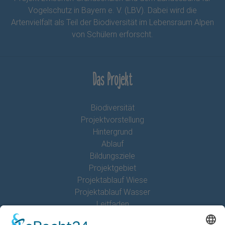
Vogelschutz in Bayern e. V. (LBV). Dabei wird die
Artenvielfalt als Teil der Biodiversität im Lebensraum Alpen
von Schülern erforscht.
Das Projekt
Biodiversität
Projektvorstellung
Hintergrund
Ablauf
Bildungsziele
Projektgebiet
Projektablauf Wiese
Projektablauf Wasser
Leitfaden
Förderer und Partner