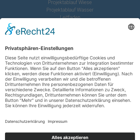
Projektablauf Wiese
Projektablauf Wasser
Leitfaden
Förderer und Partner
Projektträger
Das ist der LBV
Der LBV in den Alpen
LBV Umweltbildung
Programm Umweltbildung Schwaben
Kontakt
Kontakt