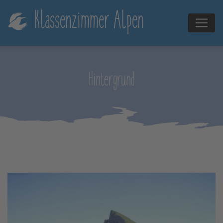
!-- Global site tag (gtag.js) - Google Analytics -->
Klassenzimmer Alpen
Hintergrund